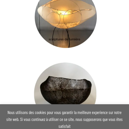
Nous utilisons des cookies pour vous garantir la meilleure experience sur notre
site web. Si vous continuez à utiliser ce se site, nous supposerons que vous êtes
satisfait