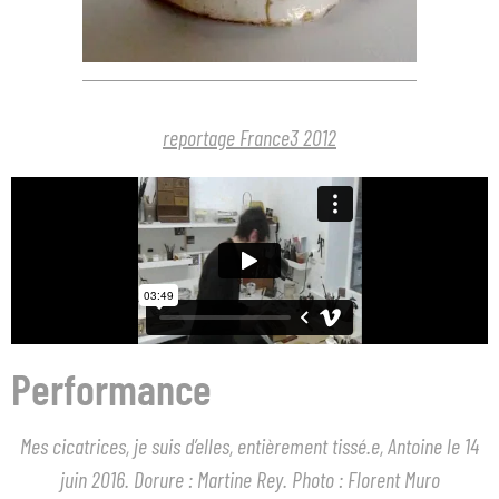
reportage France3 2012
Performance
Mes cicatrices, je suis d’elles, entièrement tissé.e, Antoine le 14
juin 2016. Dorure : Martine Rey. Photo : Florent Muro